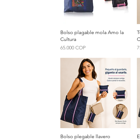
Vista rápida
Bolso plagable mola Amo la
T
Cultura
C
Precio
P
65.000 COP
7
Vista rápida
Bolso plegable llavero
E