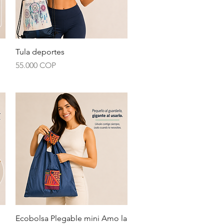
Vista rápida
Tula deportes
Precio
55.000 COP
Vista rápida
Ecobolsa Plegable mini Amo la