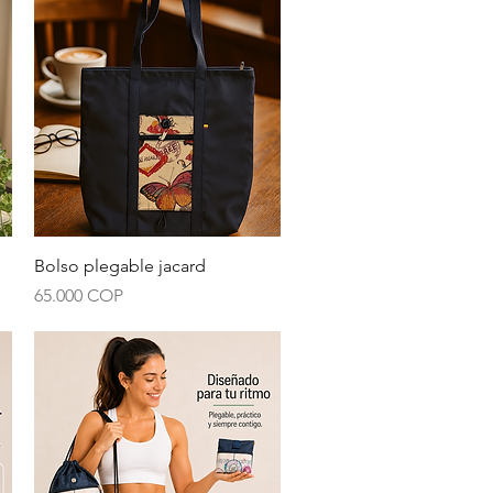
Vista rápida
Bolso plegable jacard
Precio
65.000 COP