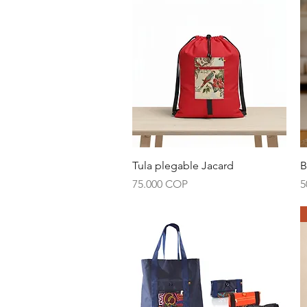
Vista rápida
Tula plegable Jacard
B
Precio
P
75.000 COP
5