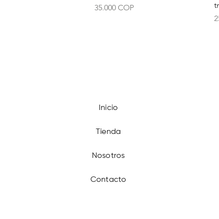
t
Precio
35.000 COP
P
2
Inicio
Tienda
Nosotros
Contacto