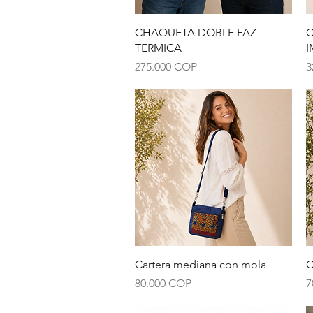
Vista rápida
CHAQUETA DOBLE FAZ
C
TERMICA
I
Precio
P
275.000 COP
3
Vista rápida
Cartera mediana con mola
C
Precio
P
80.000 COP
7