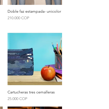
Vista rápida
Doble faz estampada- unicolor
Precio
210.000 COP
Vista rápida
Cartucheras tres cemalleras
Precio
25.000 COP