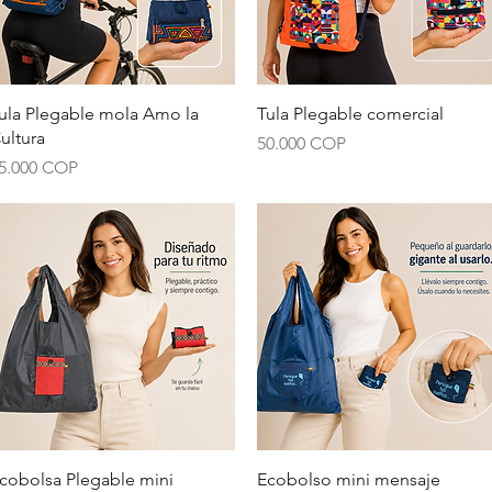
Vista rápida
Vista rápida
ula Plegable mola Amo la
Tula Plegable comercial
ultura
Precio
50.000 COP
recio
5.000 COP
Vista rápida
Vista rápida
cobolsa Plegable mini
Ecobolso mini mensaje