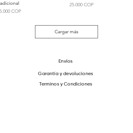
radicional
Precio
25.000 COP
recio
5.000 COP
Cargar más
Envíos
Garantía y devoluciones
Terminos y Condiciones