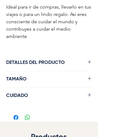
Ideal para ir de compras, llevarlo en tus
viajes o para un lindo regalo. Asi eres
consciente de cuidar el mundo y
contribuyes a cuidar el medio
ambiente
DETALLES DEL PRODUCTO
Bolso plegable multiusos.
TAMAÑO
Con cremallera, en lona resistente y
manija completa para distribuir mejor
48x50 cm, plegado 25 x 12 cm.
CUIDADO
el peso y mayor durabilidad.
Puedes lavarlo en la lavadora con
detergente suave