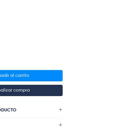
ecio
adir al carrito
alizar compra
RODUCTO
lla con manijas de la misma