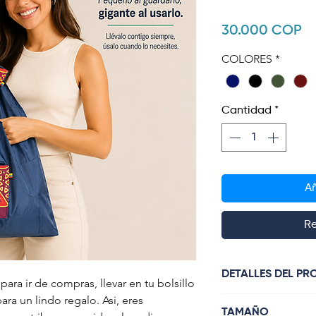
Pr
30.000 COP
COLORES
*
Cantidad
*
Añ
Re
DETALLES DEL P
ara ir de compras, llevar en tu bolsillo
para un lindo regalo. Asi, eres
En tela de sombri
TAMAÑO