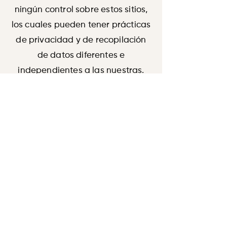
ningún control sobre estos sitios,
los cuales pueden tener prácticas
de privacidad y de recopilación
de datos diferentes e
independientes a las nuestras.
CYO no tiene ninguna
responsabilidad u obligación por
estas políticas o acciones de
terceros, y no es responsable por
las prácticas de privacidad o el
contenido de dichos sitios web.
RESPONSABILIDAD
Este sitio, los materiales y
productos expuestos en él son
mostrados de forma real y sin